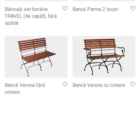
Băncuță set berărie
Bancă Parma 2 locuri
TRAVEL (de capăt), fără
spătar
Bancă Verona fără
Bancă Verona cu cotiere
cotiere