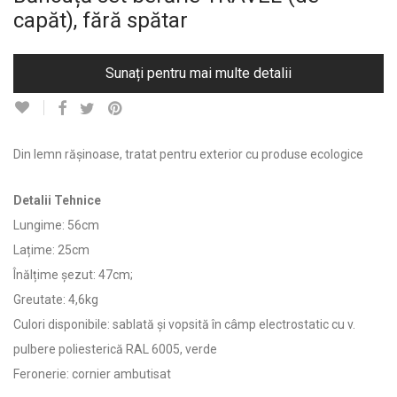
capăt), fără spătar
Sunați pentru mai multe detalii
Din lemn rășinoase, tratat pentru exterior cu produse ecologice
Detalii Tehnice
Lungime: 56cm
Lațime: 25cm
Înălțime șezut: 47cm;
Greutate: 4,6kg
Culori disponibile: sablată și vopsită în câmp electrostatic cu v.
pulbere poliesterică RAL 6005, verde
Feronerie: cornier ambutisat