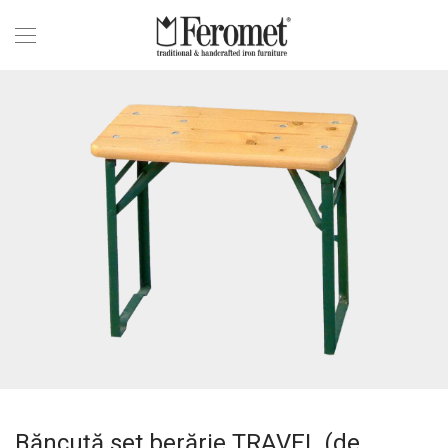
Băncuță set berărie TRAVEL (de