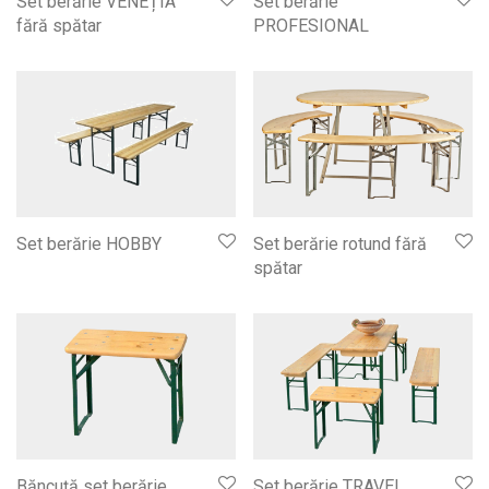
Set berărie VENEȚIA
Set berărie
fără spătar
PROFESIONAL
Set berărie HOBBY
Set berărie rotund fără
spătar
Băncuță set berărie
Set berărie TRAVEL