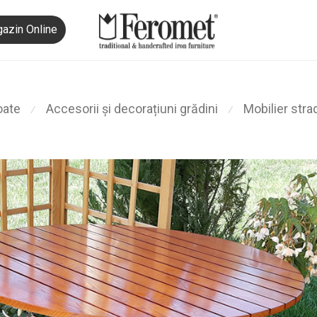
azin Online
oate
Accesorii și decorațiuni grădini
Mobilier stra
⁄
⁄