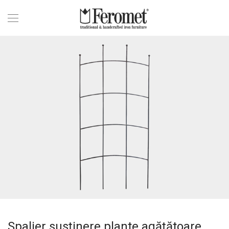
Spalier susținere plante agățătoare