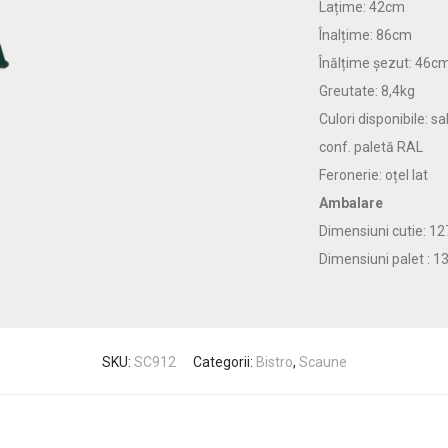
Lațime: 42cm
Înalțime: 86cm
Înălțime șezut: 46c
Greutate: 8,4kg
Culori disponibile: s
conf. paletă RAL
Feronerie: oțel lat
Ambalare
Dimensiuni cutie: 1
Dimensiuni palet : 
SKU:
SC912
Categorii:
Bistro
,
Scaune