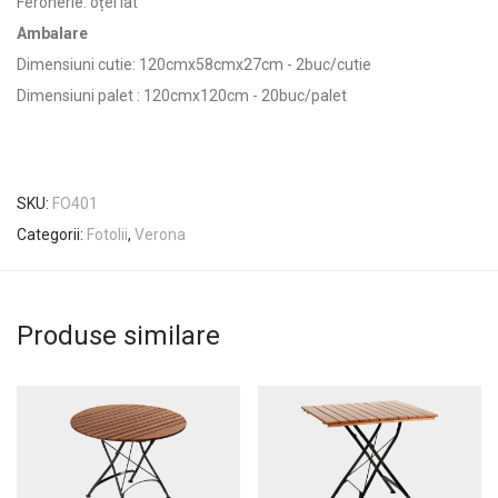
Feronerie: oțel lat
Ambalare
Dimensiuni cutie: 120cmx58cmx27cm - 2buc/cutie
Dimensiuni palet : 120cmx120cm - 20buc/palet
SKU:
FO401
Categorii:
Fotolii
,
Verona
Produse similare