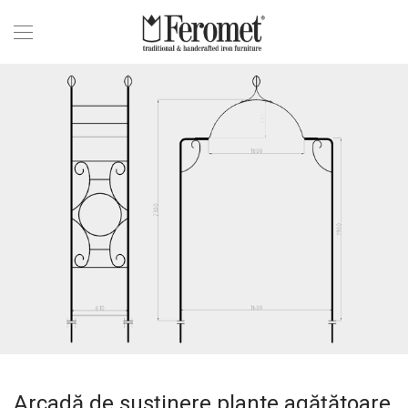
Arcadă de susținere plante agățătoare