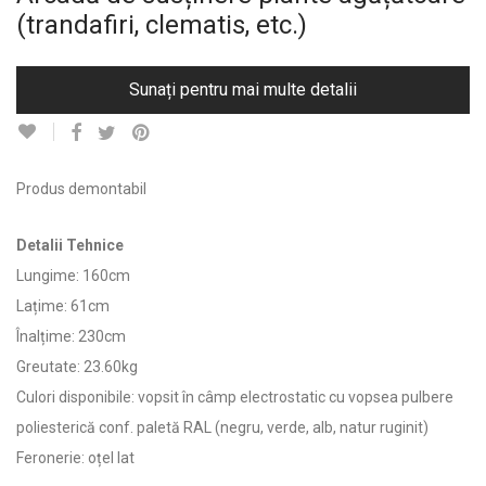
(trandafiri, clematis, etc.)
Sunați pentru mai multe detalii
Produs demontabil
Detalii Tehnice
Lungime: 160cm
Lațime: 61cm
Înalțime: 230cm
Greutate: 23.60kg
Culori disponibile: vopsit în câmp electrostatic cu vopsea pulbere
poliesterică conf. paletă RAL (negru, verde, alb, natur ruginit)
Feronerie: oțel lat