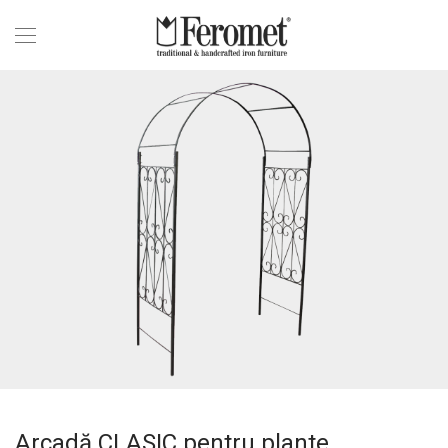
Arcadă CLASIC pentru plante