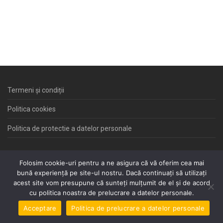
Termeni și condiții
Politica cookies
Politica de protectie a datelor personale
Folosim cookie-uri pentru a ne asigura că vă oferim cea mai
Site creat de
Euro-Firms
bună experiență pe site-ul nostru. Dacă continuați să utilizați
acest site vom presupune că sunteți mulțumit de el și de acord
Inregistrare Domenii
,
Gazduire WEB, Realizari Site-uri
cu politica noastra de prelucrare a datelor personale.
Oferte speciale la WebDesign
Acceptare
Politica de prelucrare a datelor personale