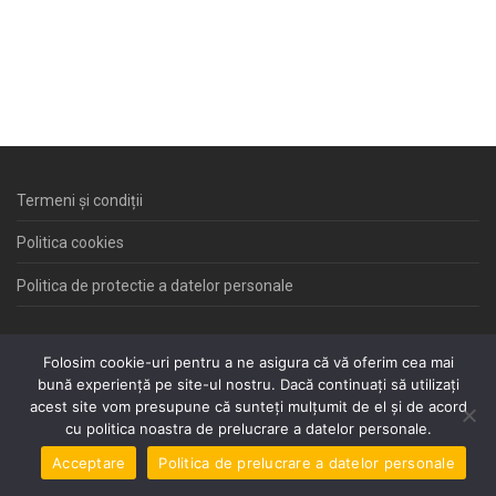
Termeni și condiții
Politica cookies
Politica de protectie a datelor personale
Folosim cookie-uri pentru a ne asigura că vă oferim cea mai
Site creat de
Euro-Firms
bună experiență pe site-ul nostru. Dacă continuați să utilizați
acest site vom presupune că sunteți mulțumit de el și de acord
Inregistrare Domenii
,
Gazduire WEB, Realizari Site-uri
cu politica noastra de prelucrare a datelor personale.
Oferte speciale la WebDesign
Acceptare
Politica de prelucrare a datelor personale